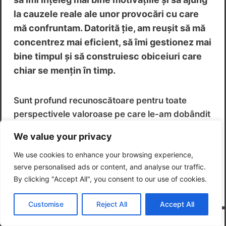
la cauzele reale ale unor provocări cu care
mă confruntam. Datorită ție, am reușit să mă
concentrez mai eficient, să îmi gestionez mai
bine timpul și să construiesc obiceiuri care
chiar se mențin în timp.
Sunt profund recunoscătoare pentru toate
perspectivele valoroase pe care le-am dobândit
despre mine în această perioadă de lucru
We value your privacy
împreună!
We use cookies to enhance your browsing experience,
serve personalised ads or content, and analyse our traffic.
IRINA, SOLUTION ENGINEER
By clicking "Accept All", you consent to our use of cookies.
Customise
Reject All
Accept All