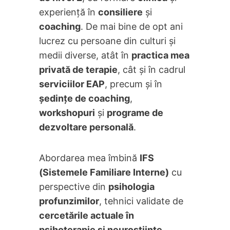
experiență în
consiliere
și
coaching
. De mai bine de opt ani
lucrez cu persoane din culturi și
medii diverse, atât în
practica mea
privată de terapie
, cât și în cadrul
serviciilor EAP
, precum și în
ședințe de coaching
,
workshopuri
și
programe de
dezvoltare personală
.
Abordarea mea îmbină
IFS
(Sistemele Familiare Interne)
cu
perspective din
psihologia
profunzimilor
, tehnici validate de
cercetările actuale în
psihoterapie și neuroștiințe
,