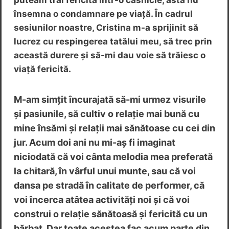
însemna o condamnare pe viață. În cadrul
sesiunilor noastre, Cristina m-a sprijinit să
lucrez cu respingerea tatălui meu, să trec prin
această durere și să-mi dau voie să trăiesc o
viață fericită.
M-am simțit încurajată să-mi urmez visurile
și pasiunile, să cultiv o relație mai bună cu
mine însămi și relații mai sănătoase cu cei din
jur. Acum doi ani nu mi-aș fi imaginat
niciodată că voi cânta melodia mea preferată
la chitară, în vârful unui munte, sau că voi
dansa pe stradă în calitate de performer, că
voi încerca atâtea activități noi și că voi
construi o relație sănătoasă și fericită cu un
bărbat. Dar toate acestea fac acum parte din