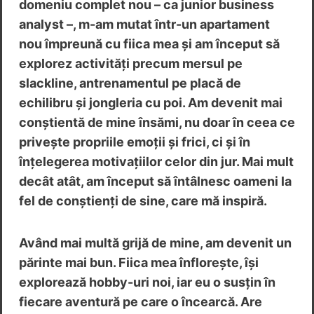
domeniu complet nou – ca junior business
analyst –, m-am mutat într-un apartament
nou împreună cu fiica mea și am început să
explorez activități precum mersul pe
slackline, antrenamentul pe placă de
echilibru și jongleria cu poi. Am devenit mai
conștientă de mine însămi, nu doar în ceea ce
privește propriile emoții și frici, ci și în
înțelegerea motivațiilor celor din jur. Mai mult
decât atât, am început să întâlnesc oameni la
fel de conștienți de sine, care mă inspiră.
Având mai multă grijă de mine, am devenit un
părinte mai bun. Fiica mea înflorește, își
explorează hobby-uri noi, iar eu o susțin în
fiecare aventură pe care o încearcă. Are