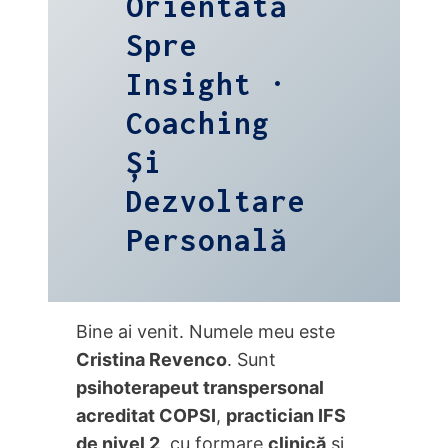
Orientată
Spre
Insight ·
Coaching
Și
Dezvoltare
Personală
Bine ai venit. Numele meu este
Cristina Revenco
. Sunt
psihoterapeut transpersonal
acreditat COPSI
,
practician IFS
de nivel 2
, cu formare
clinicӑ
și