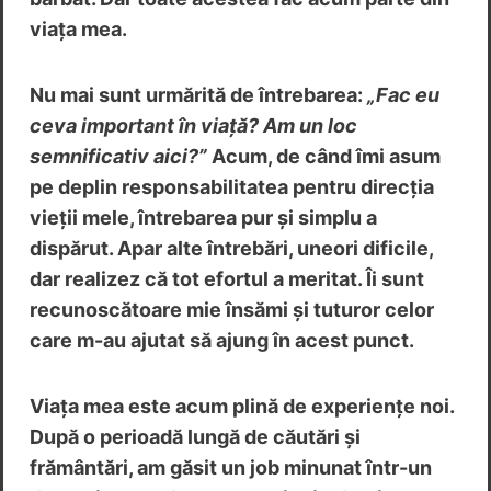
viața mea.
Nu mai sunt urmărită de întrebarea:
„Fac eu
ceva important în viață? Am un loc
semnificativ aici?”
Acum, de când îmi asum
pe deplin responsabilitatea pentru direcția
vieții mele, întrebarea pur și simplu a
dispărut. Apar alte întrebări, uneori dificile,
dar realizez că tot efortul a meritat. Îi sunt
recunoscătoare mie însămi și tuturor celor
care m-au ajutat să ajung în acest punct.
Viața mea este acum plină de experiențe noi.
După o perioadă lungă de căutări și
frământări, am găsit un job minunat într-un