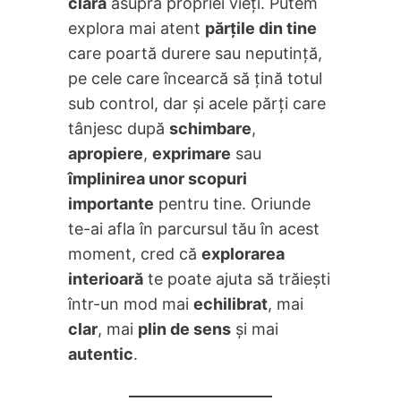
clară
asupra propriei vieți. Putem
explora mai atent
părțile din tine
care poartă durere sau neputință,
pe cele care încearcă să țină totul
sub control, dar și acele părți care
tânjesc după
schimbare
,
apropiere
,
exprimare
sau
împlinirea unor scopuri
importante
pentru tine. Oriunde
te-ai afla în parcursul tău în acest
moment, cred că
explorarea
interioară
te poate ajuta să trăiești
într-un mod mai
echilibrat
, mai
clar
, mai
plin de sens
și mai
autentic
.