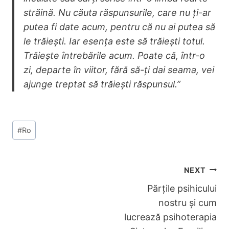
străină. Nu căuta răspunsurile, care nu ți-ar
putea fi date acum, pentru că nu ai putea să
le trăiești. Iar esența este să trăiești totul.
Trăiește întrebările acum. Poate că, într-o
zi, departe în viitor, fără să-ți dai seama, vei
ajunge treptat să trăiești răspunsul.”
Post
#
Ro
Tags:
Navigare
NEXT
În
Părțile psihicului
nostru și cum
Articole
lucrează psihoterapia