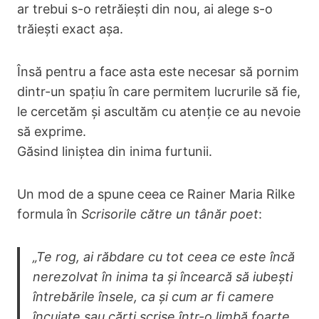
ar trebui s-o retrăiești din nou, ai alege s-o
trăiești exact așa.
Însă pentru a face asta este necesar să pornim
dintr-un spațiu în care permitem lucrurile să fie,
le cercetăm și ascultăm cu atenție ce au nevoie
să exprime.
Găsind liniștea din inima furtunii.
Un mod de a spune ceea ce Rainer Maria Rilke
formula în
Scrisorile către un tânăr poet
:
„Te rog, ai răbdare cu tot ceea ce este încă
nerezolvat în inima ta și încearcă să iubești
întrebările însele, ca și cum ar fi camere
încuiate sau cărți scrise într-o limbă foarte