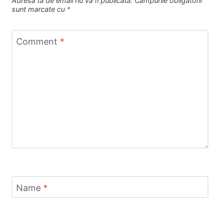
Adresa ta de email nu va fi publicată.
Câmpurile obligatorii
sunt marcate cu
*
Comment
*
Name
*